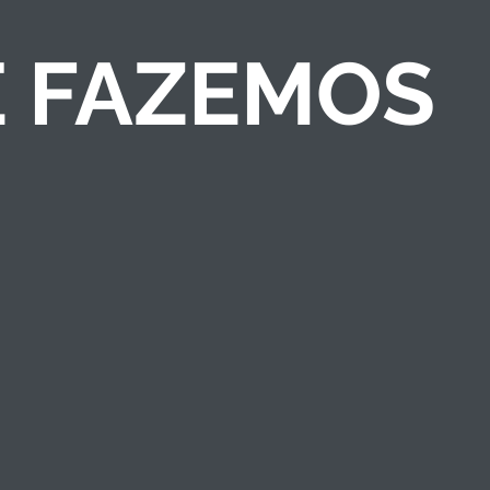
E FAZEMOS
COMPETIÇÕES DE
NEGÓCIOS
Criamos competições
de ideias/negócios e
programas de
empreendedorismo
que engajam públicos
e fortalecem a marca
institucional.