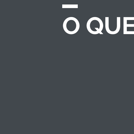
O QU
CHAMADAS E
EDITAIS
Desenvolvemos e
gerenciamos
processos completos
de seleção para
investimento
socioambiental — do
regulamento ao
resultado.