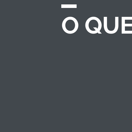
O QU
CHAMADAS E
EDITAIS
Desenvolvemos e
gerenciamos
processos completos
de seleção para
investimento
socioambiental — do
regulamento ao
resultado.