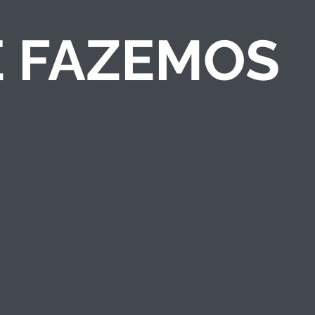
E FAZEMOS
COMPETIÇÕES DE
NEGÓCIOS
Criamos competições
de ideias/negócios e
programas de
empreendedorismo
que engajam públicos
e fortalecem a marca
institucional.