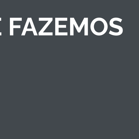
E FAZEMOS
COMPETIÇÕES DE
NEGÓCIOS
Criamos competições
de ideias/negócios e
programas de
empreendedorismo
que engajam públicos
e fortalecem a marca
institucional.