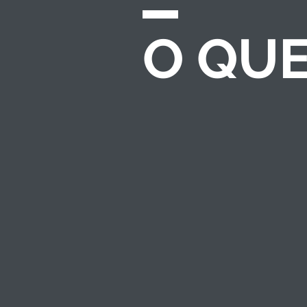
O QU
CHAMADAS E
EDITAIS
Desenvolvemos e
gerenciamos
processos completos
de seleção para
investimento
socioambiental — do
regulamento ao
resultado.