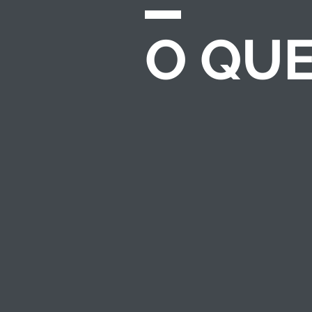
O QU
CHAMADAS E
EDITAIS
Desenvolvemos e
gerenciamos
processos completos
de seleção para
investimento
socioambiental — do
regulamento ao
resultado.