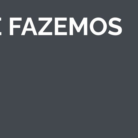
E FAZEMOS
COMPETIÇÕES DE
NEGÓCIOS
Criamos competições
de ideias/negócios e
programas de
empreendedorismo
que engajam públicos
e fortalecem a marca
institucional.