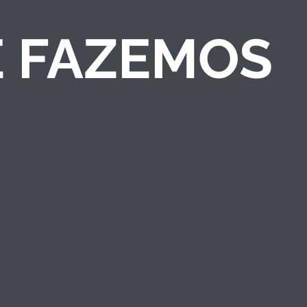
E FAZEMOS
COMPETIÇÕES DE
NEGÓCIOS
Criamos competições
de ideias/negócios e
programas de
empreendedorismo
que engajam públicos
e fortalecem a marca
institucional.