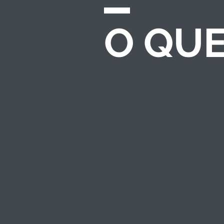
O QU
CHAMADAS E
EDITAIS
Desenvolvemos e
gerenciamos
processos completos
de seleção para
investimento
socioambiental — do
regulamento ao
resultado.