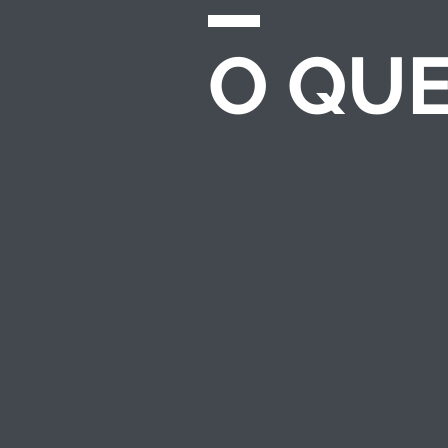
O QU
CHAMADAS E
EDITAIS
Desenvolvemos e
gerenciamos
processos completos
de seleção para
investimento
socioambiental — do
regulamento ao
resultado.