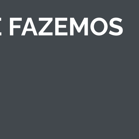
E FAZEMOS
COMPETIÇÕES DE
NEGÓCIOS
Criamos competições
de ideias/negócios e
programas de
empreendedorismo
que engajam públicos
e fortalecem a marca
institucional.