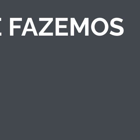
E FAZEMOS
COMPETIÇÕES DE
NEGÓCIOS
Criamos competições
de ideias/negócios e
programas de
empreendedorismo
que engajam públicos
e fortalecem a marca
institucional.