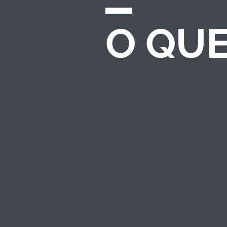
O QU
CHAMADAS E
EDITAIS
Desenvolvemos e
gerenciamos
processos completos
de seleção para
investimento
socioambiental — do
regulamento ao
resultado.