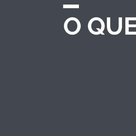
O QU
CHAMADAS E
EDITAIS
Desenvolvemos e
gerenciamos
processos completos
de seleção para
investimento
socioambiental — do
regulamento ao
resultado.