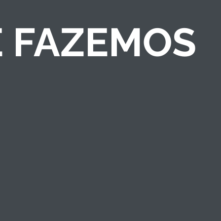
E FAZEMOS
COMPETIÇÕES DE
NEGÓCIOS
Criamos competições
de ideias/negócios e
programas de
empreendedorismo
que engajam públicos
e fortalecem a marca
institucional.