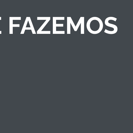
E FAZEMOS
COMPETIÇÕES DE
NEGÓCIOS
Criamos competições
de ideias/negócios e
programas de
empreendedorismo
que engajam públicos
e fortalecem a marca
institucional.