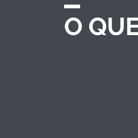
O QU
CHAMADAS E
EDITAIS
Desenvolvemos e
gerenciamos
processos completos
de seleção para
investimento
socioambiental — do
regulamento ao
resultado.