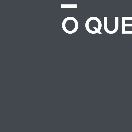
O QU
CHAMADAS E
EDITAIS
Desenvolvemos e
gerenciamos
processos completos
de seleção para
investimento
socioambiental — do
regulamento ao
resultado.