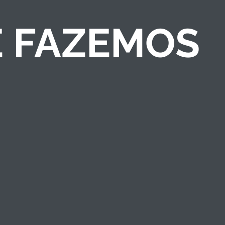
E FAZEMOS
COMPETIÇÕES DE
NEGÓCIOS
Criamos competições
de ideias/negócios e
programas de
empreendedorismo
que engajam públicos
e fortalecem a marca
institucional.