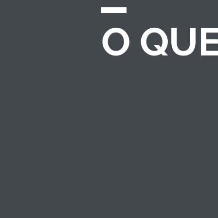
O QU
CHAMADAS E
EDITAIS
Desenvolvemos e
gerenciamos
processos completos
de seleção para
investimento
socioambiental — do
regulamento ao
resultado.