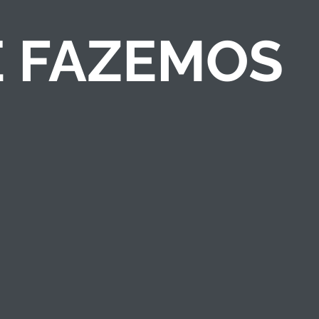
E FAZEMOS
COMPETIÇÕES DE
NEGÓCIOS
Criamos competições
de ideias/negócios e
programas de
empreendedorismo
que engajam públicos
e fortalecem a marca
institucional.