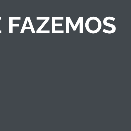
E FAZEMOS
COMPETIÇÕES DE
NEGÓCIOS
Criamos competições
de ideias/negócios e
programas de
empreendedorismo
que engajam públicos
e fortalecem a marca
institucional.