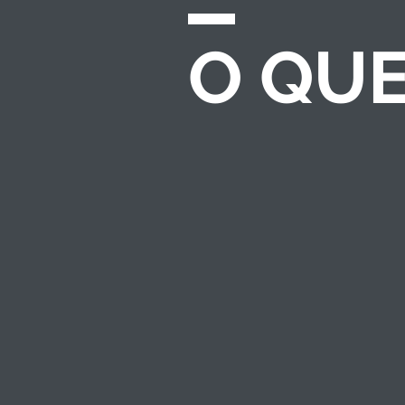
O QU
CHAMADAS E
EDITAIS
Desenvolvemos e
gerenciamos
processos completos
de seleção para
investimento
socioambiental — do
regulamento ao
resultado.