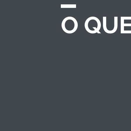
O QU
CHAMADAS E
EDITAIS
Desenvolvemos e
gerenciamos
processos completos
de seleção para
investimento
socioambiental — do
regulamento ao
resultado.