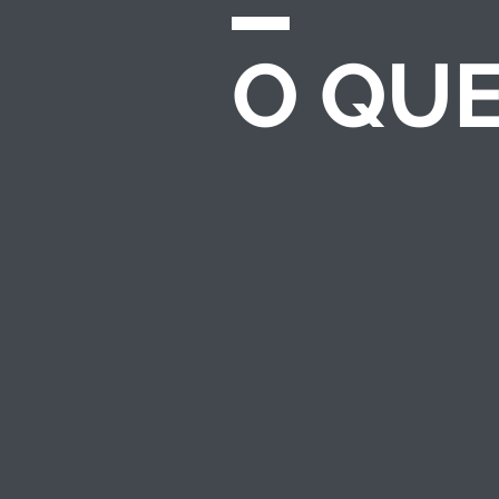
O QU
CHAMADAS E
EDITAIS
Desenvolvemos e
gerenciamos
processos completos
de seleção para
investimento
socioambiental — do
regulamento ao
resultado.