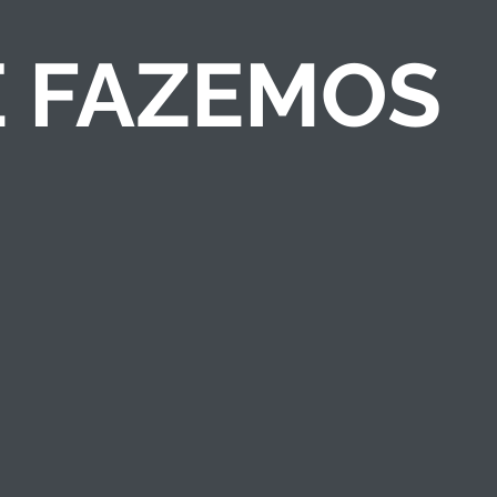
E FAZEMOS
COMPETIÇÕES DE
NEGÓCIOS
Criamos competições
de ideias/negócios e
programas de
empreendedorismo
que engajam públicos
e fortalecem a marca
institucional.