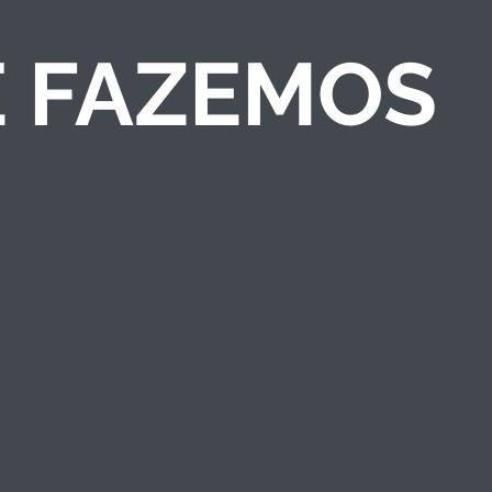
E FAZEMOS
COMPETIÇÕES DE
NEGÓCIOS
Criamos competições
de ideias/negócios e
programas de
empreendedorismo
que engajam públicos
e fortalecem a marca
institucional.