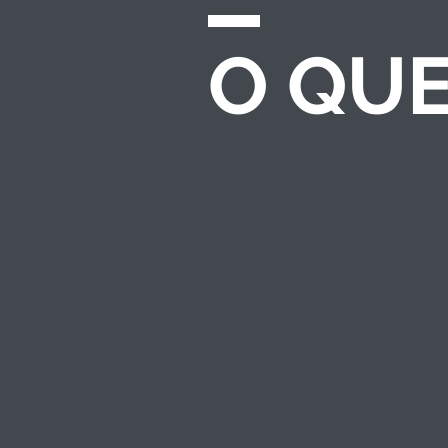
O QU
CHAMADAS E
EDITAIS
Desenvolvemos e
gerenciamos
processos completos
de seleção para
investimento
socioambiental — do
regulamento ao
resultado.