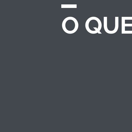
O QU
CHAMADAS E
EDITAIS
Desenvolvemos e
gerenciamos
processos completos
de seleção para
investimento
socioambiental — do
regulamento ao
resultado.