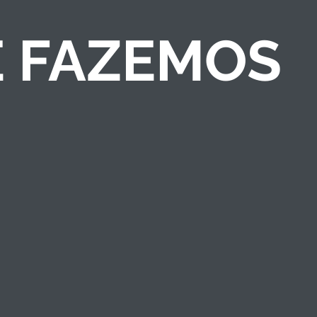
E FAZEMOS
COMPETIÇÕES DE
NEGÓCIOS
Criamos competições
de ideias/negócios e
programas de
empreendedorismo
que engajam públicos
e fortalecem a marca
institucional.