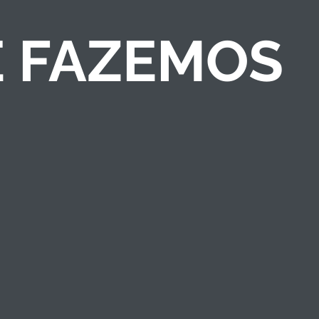
E FAZEMOS
COMPETIÇÕES DE
NEGÓCIOS
Criamos competições
de ideias/negócios e
programas de
empreendedorismo
que engajam públicos
e fortalecem a marca
institucional.