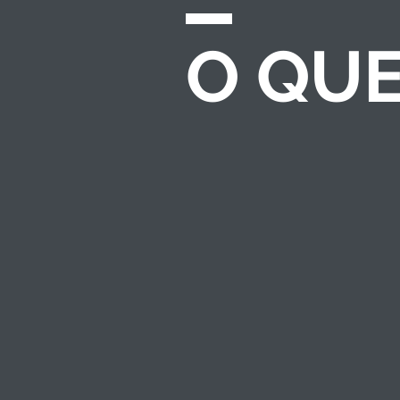
O QU
CHAMADAS E
EDITAIS
Desenvolvemos e
gerenciamos
processos completos
de seleção para
investimento
socioambiental — do
regulamento ao
resultado.