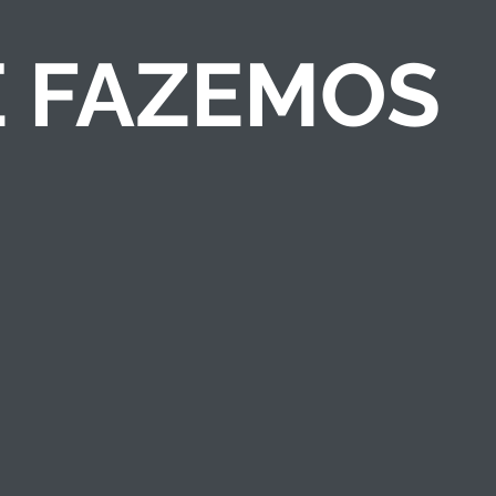
E FAZEMOS
COMPETIÇÕES DE
NEGÓCIOS
Criamos competições
de ideias/negócios e
programas de
empreendedorismo
que engajam públicos
e fortalecem a marca
institucional.