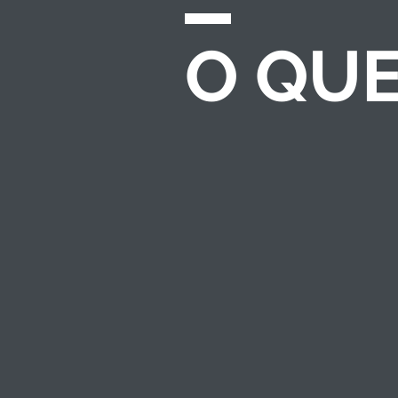
O QU
CHAMADAS E
EDITAIS
Desenvolvemos e
gerenciamos
processos completos
de seleção para
investimento
socioambiental — do
regulamento ao
resultado.