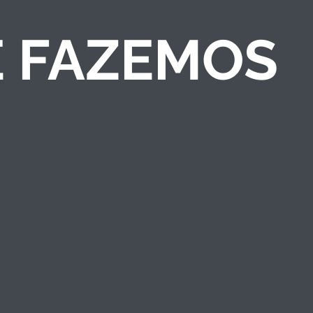
E FAZEMOS
COMPETIÇÕES DE
NEGÓCIOS
Criamos competições
de ideias/negócios e
programas de
empreendedorismo
que engajam públicos
e fortalecem a marca
institucional.