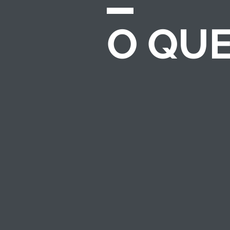
O QU
CHAMADAS E
EDITAIS
Desenvolvemos e
gerenciamos
processos completos
de seleção para
investimento
socioambiental — do
regulamento ao
resultado.