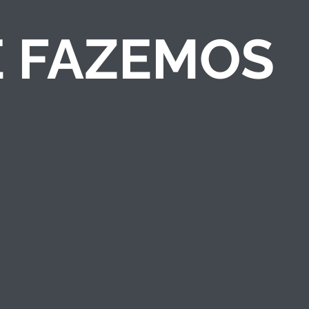
E FAZEMOS
COMPETIÇÕES DE
NEGÓCIOS
Criamos competições
de ideias/negócios e
programas de
empreendedorismo
que engajam públicos
e fortalecem a marca
institucional.