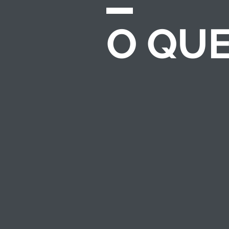
O QU
CHAMADAS E
EDITAIS
Desenvolvemos e
gerenciamos
processos completos
de seleção para
investimento
socioambiental — do
regulamento ao
resultado.