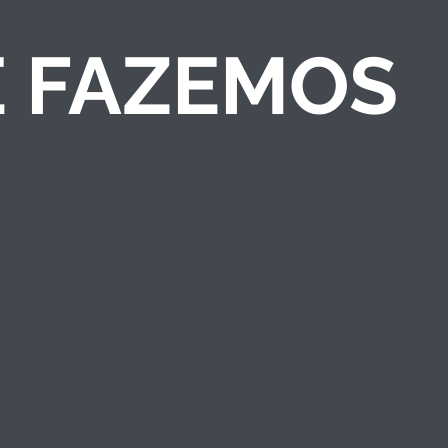
E FAZEMOS
COMPETIÇÕES DE
NEGÓCIOS
Criamos competições
de ideias/negócios e
programas de
empreendedorismo
que engajam públicos
e fortalecem a marca
institucional.