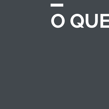
O QU
CHAMADAS E
EDITAIS
Desenvolvemos e
gerenciamos
processos completos
de seleção para
investimento
socioambiental — do
regulamento ao
resultado.